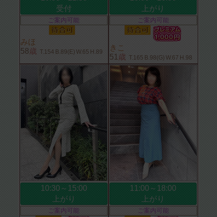
受付
上がり
ご案内可能
ご案内可能
みほ
きこ
58
歳
T.154
B.89(E)
W.65
H.89
51
歳
T.165
B.98(G)
W.67
H.98
10:30～15:00
11:00～18:00
上がり
上がり
ご案内可能
ご案内可能