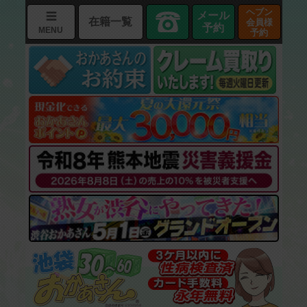
ヘブン
メール
在籍一覧
会員様
予約
MENU
予約