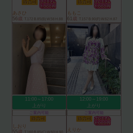
あさひ
ももこ
56
歳
61
歳
T.172
B.85(B)
W.58
H.88
T.157
B.90(F)
W.62
H.87
11:00～17:00
12:00～19:00
上がり
上がり
ご案内可能
ご案内可能
しおり
えりか
55
歳
T.160
B.85(C)
W.60
H.90