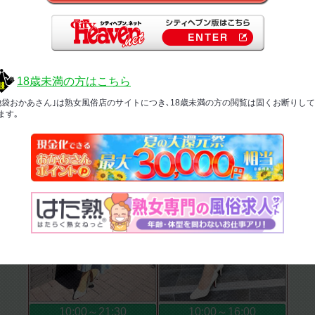
10:00～16:00
10:00～19:00
上がり
受付
ご案内可能
ご案内可能
18歳未満の方はこちら
ゆめ
池袋おかあさん｣は熟女風俗店のサイトにつき､18歳未満の方の閲覧は固くお断りし
こころ
50
歳
T.149
B.96(E)
W.67
H.86
ます｡
55
歳
T.158
B.90(C)
W.67
H.92
10:00～21:30
10:00～16:00