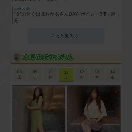
0000-00-00
”８”の付く日はおかあさんDAY- ポイント3倍 - 還
元！
もっと見る
08
09
10
12
13
14
11
土
日
月
水
木
金
火