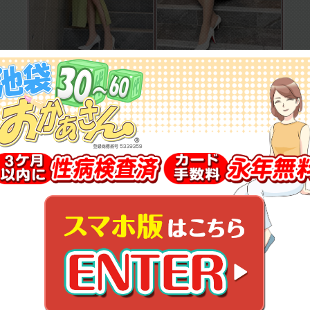
9:00～15:00
10:00～18:00
上がり
上がり
ご案内可能
ご案内可能
あいな
つばき
55
歳
54
歳
T.166
B.96(F)
W.70
H.93
T.168
B.103(F)
W.79
H.106